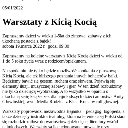
05/01/2022
Warsztaty z Kicią Kocią
Zapraszamy dzieci w wieku 1-5lat do zimowej zabawy z ich
ukochaną postacią z bajek!
sobota 19.marca 2022 r., godz. 09:30
Zapraszamy na kolejne warsztaty z Kicią Kocią dzieci w wieku od
1 do 5 roku życia wraz z rodzicem/opiekunem.
Na spotkaniu nie tylko będzie możliwość spotkania z pluszową
Kicią Kocią, ale też bliższego poznania innych bohaterów bajki.
Będziemy bawić się gestem, ruchem oraz słowem. Pojawią się
elementy iluzji, muzycznej zabawy i gier. W ten dzień rozbudzimy
nie tylko dziecięcą wyobraźnię. A to wszystko w oparciu o
ukochaną serię książeczek dla najmłodszych dzieci autorstwa Anity
Głowińskiej, wyd. Media Rodzina z Kicią Kocią w roli głównej.
Warsztaty poprowadzi niezawodna Bajanka – pedagog, logopeda, a
także dziecięcy instruktor teatralny, która na terenie całej Polski stara
się rozbudzić miłość do wartościowej dziecięcej literatury wśród
najmłodszych. Warsztaty są licencjonowane, powstały przy