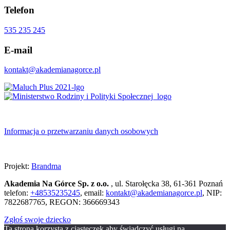
Telefon
535 235 245
E-mail
kontakt@akademianagorce.pl
Informacja o przetwarzaniu danych osobowych
Projekt:
Brandma
Akademia Na Górce Sp. z o.o.
, ul. Starołęcka 38, 61-361 Poznań
telefon:
+48535235245
, email:
kontakt@akademianagorce.pl
, NIP:
7822687765, REGON: 366669343
Zgłoś swoje dziecko
Ta strona korzysta z ciasteczek aby świadczyć usługi na