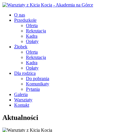
O nas
Przedszkole
Oferta
Rekrutacja
Kadra
Opłaty
Żłobek
Oferta
Rekrutacja
Kadra
Opłaty
Dla rodzica
Do pobrania
Komunikaty
Pytania
Galeria
Warsztaty
Kontakt
Aktualności