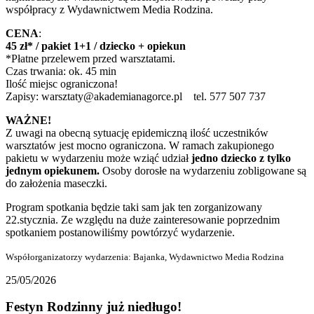
współpracy z Wydawnictwem Media Rodzina.
CENA
:
45 zł* / pakiet 1+1 / dziecko + opiekun
*Płatne przelewem przed warsztatami.
Czas trwania: ok. 45 min
Ilość miejsc ograniczona!
Zapisy: warsztaty@akademianagorce.pl tel. 577 507 737
WAŻNE!
Z uwagi na obecną sytuację epidemiczną ilość uczestników
warsztatów jest mocno ograniczona. W ramach zakupionego
pakietu w wydarzeniu może wziąć udział
jedno dziecko z tylko
jednym opiekunem.
Osoby dorosłe na wydarzeniu zobligowane są
do założenia maseczki.
Program spotkania będzie taki sam jak ten zorganizowany
22.stycznia. Ze względu na duże zainteresowanie poprzednim
spotkaniem postanowiliśmy powtórzyć wydarzenie.
Współorganizatorzy wydarzenia: Bajanka, Wydawnictwo Media Rodzina
25/05/2026
Festyn Rodzinny już niedługo!