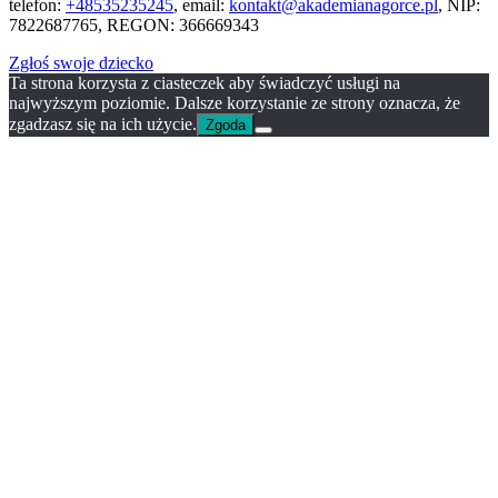
telefon:
+48535235245
, email:
kontakt@akademianagorce.pl
, NIP:
7822687765, REGON: 366669343
Zgłoś swoje dziecko
Ta strona korzysta z ciasteczek aby świadczyć usługi na
najwyższym poziomie. Dalsze korzystanie ze strony oznacza, że
zgadzasz się na ich użycie.
Zgoda