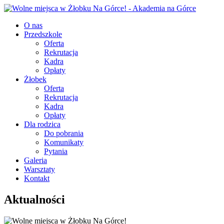
O nas
Przedszkole
Oferta
Rekrutacja
Kadra
Opłaty
Żłobek
Oferta
Rekrutacja
Kadra
Opłaty
Dla rodzica
Do pobrania
Komunikaty
Pytania
Galeria
Warsztaty
Kontakt
Aktualności